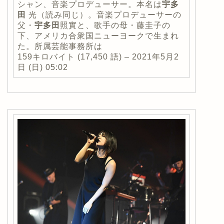
シャン、音楽プロデューサー。本名は
宇多
田
光（読み同じ）。音楽プロデューサーの
父・
宇多田
照實と、歌手の母・藤圭子の
下、アメリカ合衆国ニューヨークで生まれ
た。所属芸能事務所は
159キロバイト (17,450 語) – 2021年5月2
日 (日) 05:02