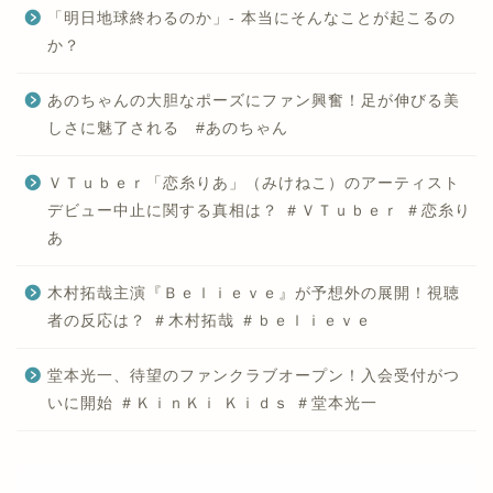
「明日地球終わるのか」- 本当にそんなことが起こるの
か？
あのちゃんの大胆なポーズにファン興奮！足が伸びる美
しさに魅了される #あのちゃん
ＶＴｕｂｅｒ「恋糸りあ」（みけねこ）のアーティスト
デビュー中止に関する真相は？ ＃ＶＴｕｂｅｒ ＃恋糸り
あ
木村拓哉主演『Ｂｅｌｉｅｖｅ』が予想外の展開！視聴
者の反応は？ ＃木村拓哉 ＃ｂｅｌｉｅｖｅ
堂本光一、待望のファンクラブオープン！入会受付がつ
いに開始 ＃ＫｉｎＫｉ Ｋｉｄｓ ＃堂本光一