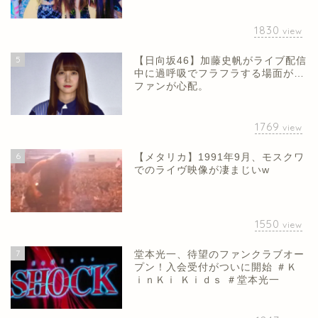
1830
view
5
【日向坂46】加藤史帆がライブ配信
中に過呼吸でフラフラする場面が…
ファンが心配。
1769
view
6
【メタリカ】1991年9月、モスクワ
でのライヴ映像が凄まじいw
1550
view
7
堂本光一、待望のファンクラブオー
プン！入会受付がついに開始 ＃Ｋ
ｉｎＫｉ Ｋｉｄｓ ＃堂本光一