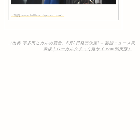
（出典 www.billboard-japan.com）
（出典 宇多田ヒカルの新曲、6月2日発売決定! – 芸能ニュース掲
示板｜ローカルクチコミ爆サイ.com関東版）