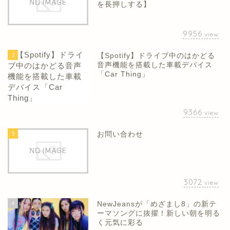
を長押しする】
9956
view
2
【Spotify】ドライブ中のはかどる
音声機能を搭載した車載デバイス
「Car Thing」
9366
view
3
お問い合わせ
3072
view
4
NewJeansが「めざまし8」の新テ
ーマソングに抜擢！新しい朝を明る
く元気に彩る