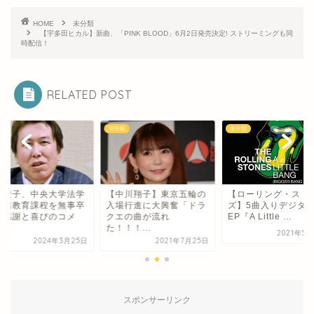
HOME
未分類
【宇多田ヒカル】新曲、「PINK BLOOD」6月2日発売決定! ストリーミングも同
時配信！
RELATED POST
類
未分類
未分類
田聖子、中央大学法学
【中川翔子】東京五輪の
【ローリング・スト
通信教育課程を無事卒
入場行進に大興奮「ドラ
ズ】5曲入りデジタ
！感謝と喜びのコメ
クエの曲が流れ
EP『A Little ...
.
た！！！...
2021年5
2024年3月25日
2021年7月25日
スポンサーリンク