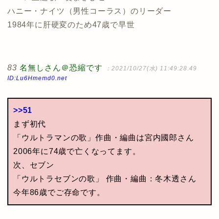
ハニー・ナイツ（男性コーラス）のリーダー
1984年に肝硬変のため47歳で早世
83
名無しさん＠恐縮です
：2021/10/27(水) 11:49:28.49
ID:Lu6Hmemd0.net
>>51
まず初代
「ウルトラマンの歌」作曲・編曲は宮内國郎さん
2006年に74歳で亡くなってます。
次、セブン
「ウルトラセブンの歌」 作曲・編曲：冬木透さん
今年86歳でご存命です。