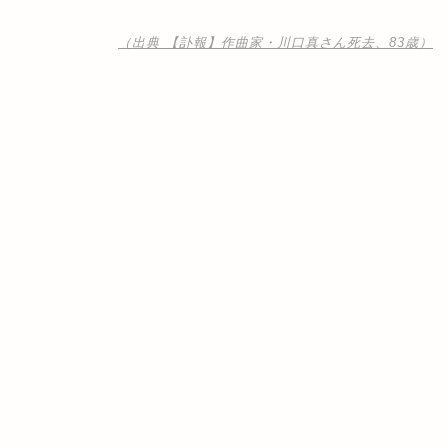
（出典 【訃報】作曲家・川口真さん死去、83歳）