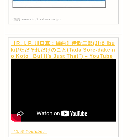
（出典 amassing2.sakura.ne.jp）
【R. I. P. 川口真：編曲】伊吹二郎(Jirō Ibu
ki)/ただそれだけのこと(Tada Sore-dake n
o Koto “But It’s Just That”) – YouTube
（出典 Youtube）