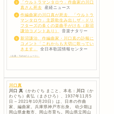
「ウルトラマンタロウ」作曲家の川口
真さん死去
産経ニュース
作編曲家の川口真が死去、「ウルトラ
マンタロウ」主題歌生み出しザ・ドリ
フターズの多くの楽曲手がける（新沼
謙治コメントあり）
音楽ナタリー
新沼謙治、作編曲家・川口真の訃報に
コメント「これからも大切に歌ってい
きます」
全日本歌謡情報センター
（出典：Yahoo!ニュース）
川口真
川口
真
（かわぐち まこと、本名：
川口
（か
わぐち）眞弘（まさひろ）、1937年11月5
日 – 2021年10月20日）は、日本の作曲
家、編曲家。兵庫県神戸市出身。 幼少期は
岡山県倉敷市、岡山市育ち。岡山県立岡山