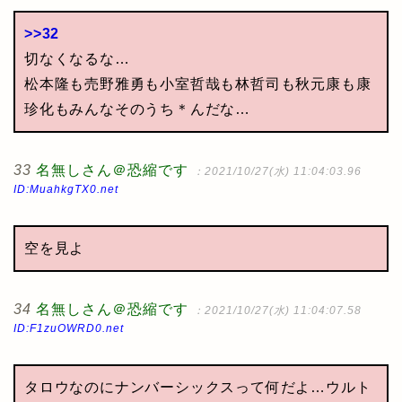
>>32
切なくなるな…
松本隆も売野雅勇も小室哲哉も林哲司も秋元康も康
珍化もみんなそのうち＊んだな…
33
名無しさん＠恐縮です
：2021/10/27(水) 11:04:03.96
ID:MuahkgTX0.net
空を見よ
34
名無しさん＠恐縮です
：2021/10/27(水) 11:04:07.58
ID:F1zuOWRD0.net
タロウなのにナンバーシックスって何だよ…ウルト