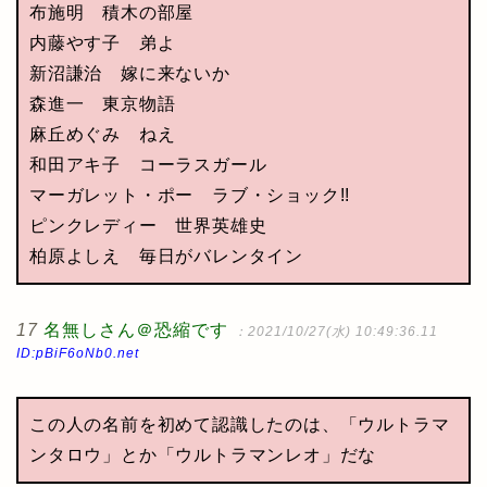
布施明 積木の部屋
内藤やす子 弟よ
新沼謙治 嫁に来ないか
森進一 東京物語
麻丘めぐみ ねえ
和田アキ子 コーラスガール
マーガレット・ポー ラブ・ショック!!
ピンクレディー 世界英雄史
柏原よしえ 毎日がバレンタイン
17
名無しさん＠恐縮です
：2021/10/27(水) 10:49:36.11
ID:pBiF6oNb0.net
この人の名前を初めて認識したのは、「ウルトラマ
ンタロウ」とか「ウルトラマンレオ」だな