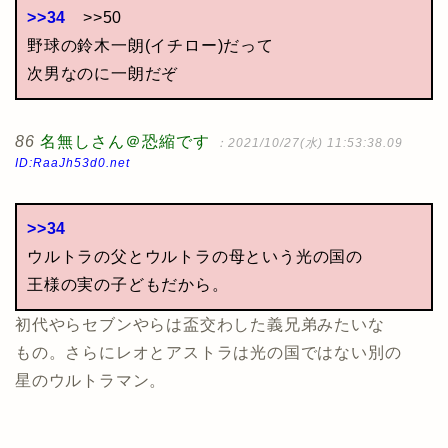
>>34
>>50
野球の鈴木一朗(イチロー)だって
次男なのに一朗だぞ
86
名無しさん＠恐縮です
：2021/10/27(水) 11:53:38.09
ID:RaaJh53d0.net
>>34
ウルトラの父とウルトラの母という光の国の
王様の実の子どもだから。
初代やらセブンやらは盃交わした義兄弟みたいな
もの。さらにレオとアストラは光の国ではない別の
星のウルトラマン。