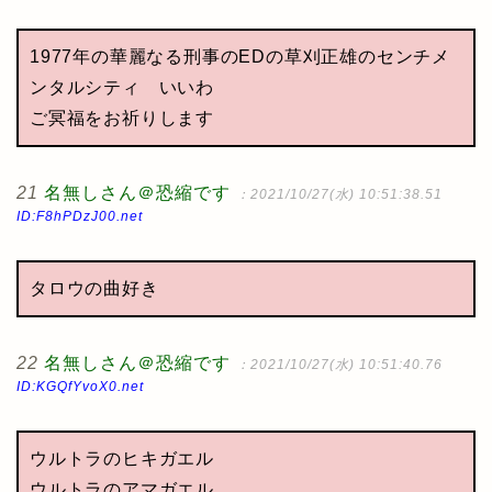
1977年の華麗なる刑事のEDの草刈正雄のセンチメ
ンタルシティ いいわ
ご冥福をお祈りします
21
名無しさん＠恐縮です
：2021/10/27(水) 10:51:38.51
ID:F8hPDzJ00.net
タロウの曲好き
22
名無しさん＠恐縮です
：2021/10/27(水) 10:51:40.76
ID:KGQfYvoX0.net
ウルトラのヒキガエル
ウルトラのアマガエル