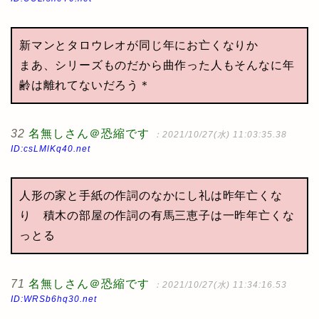
新マンとタロウレオが同じ年にお亡くなりか
まあ、シリーズものだから曲作った人もそんなに年
齢は離れてないだろう＊
32
名無しさん＠恐縮です
：2021/10/27(水) 11:03:35.38
ID:csLMlKq40.net
人形の家と手紙の作詞のなかにし礼は昨年亡くな
り 積木の部屋の作詞の有馬三恵子は一昨年亡くな
っとる
71
名無しさん＠恐縮です
：2021/10/27(水) 11:34:16.53
ID:WRSb6hq30.net