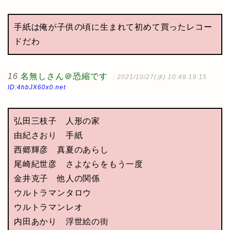
手紙は俺が子供の頃に生まれて初めて買ったレコー
ドだわ
16
名無しさん＠恐縮です
：2021/10/27(水) 10:49:19.15
ID:4hbJX60x0.net
弘田三枝子 人形の家
由紀さおり 手紙
西郷輝彦 真夏のあらし
尾崎紀世彦 さよならをもう一度
金井克子 他人の関係
ウルトラマンタロウ
ウルトラマンレオ
内田あかり 浮世絵の街