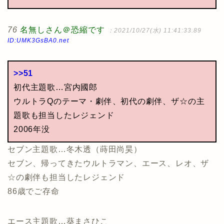
76
名無しさん＠恐縮です
：2021/10/27(水) 11:41:33.89
ID:UMK3GsBA0.net
>>51
初代主題歌…宮内國郎
ウルトラQのテーマ・劇伴、初代の劇伴、ザ☆の主
題歌も担当したレジェンド
2006年没
セブン主題歌…冬木透（蒔田尚昊）
セブン、帰ってきたウルトラマン、エース、レオ、ザ
☆の劇伴も担当したレジェンド
86歳でご存命
エース主題歌…葵まさひこ