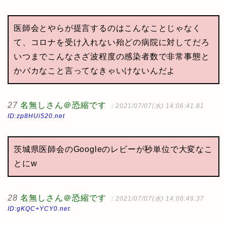
医師会とやらが提言するのはこんなことじゃなく
て、コロナを受け入れない殆どの病院に対してだろ
いつまでこんなさざ波程度の感染者数で非常事態と
かバカなこと言ってなきゃいけないんだよ
27
名無しさん＠恐縮です
：2021/07/07(水) 14:06:41.81
ID:zp8HUi520.net
茨城県医師会のGoogleのレビーが秒単位で大変なこ
とにw
28
名無しさん＠恐縮です
：2021/07/07(水) 14:06:49.37
ID:gKQC+YCY0.net