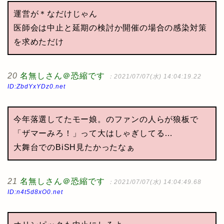
運営が＊なだけじゃん
医師会は中止と延期の検討か開催の場合の感染対策
を求めただけ
20
名無しさん＠恐縮です
：2021/07/07(水) 14:04:19.22
ID:ZbdYxYDz0.net
今年落選してたモー娘。のファンの人らが狼板で
「ザマーみろ！」って大はしゃぎしてる…
大舞台でのBiSH見たかったなぁ
21
名無しさん＠恐縮です
：2021/07/07(水) 14:04:49.68
ID:n4t5d8xO0.net