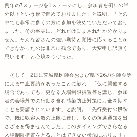
例年の7ステージを1ステージにし、参加者を例年の半
分以下という形で進めておりました」と説明。「その
中でも非常に多くの方に参加を決めていただいており
ました。その事実に、どれだけ励まされたか分かりま
せん。そんな皆さんの強い期待と覚悟に応えることが
できなかったのは非常に残念であり、大変申し訳無く
思います」と心境をつづった。
そして、2日に茨城県医師会および県下26の医師会等
による中止要請があったことに触れ、「仮に開催する
場合であっても、更なる入場制限措置等を講じ、参加
者の会場外での行動を含む感染防止対策に万全を期す
ことを要請されています」と説明。「先行受付の段階
で、既に収容人数の上限に達し、多くの落選通知を出
さざるを得ませんでした。このタイミングでさらなる
入場制限措置をとることはできない状況にあります」