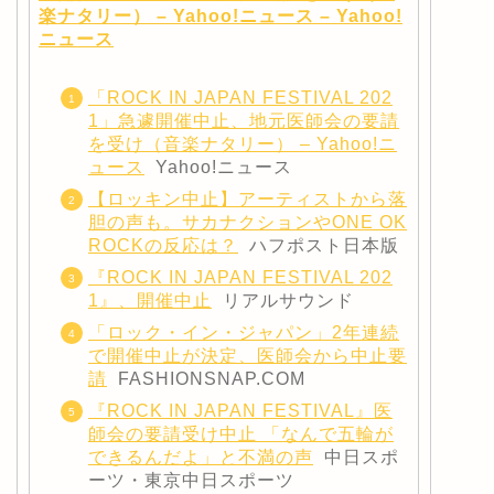
楽ナタリー） – Yahoo!ニュース – Yahoo!
ニュース
「ROCK IN JAPAN FESTIVAL 202
1」急遽開催中止、地元医師会の要請
を受け（音楽ナタリー） – Yahoo!ニ
ュース
Yahoo!ニュース
【ロッキン中止】アーティストから落
胆の声も。サカナクションやONE OK
ROCKの反応は？
ハフポスト日本版
『ROCK IN JAPAN FESTIVAL 202
1』、開催中止
リアルサウンド
「ロック・イン・ジャパン」2年連続
で開催中止が決定、医師会から中止要
請
FASHIONSNAP.COM
『ROCK IN JAPAN FESTIVAL』医
師会の要請受け中止 「なんで五輪が
できるんだよ」と不満の声
中日スポ
ーツ・東京中日スポーツ