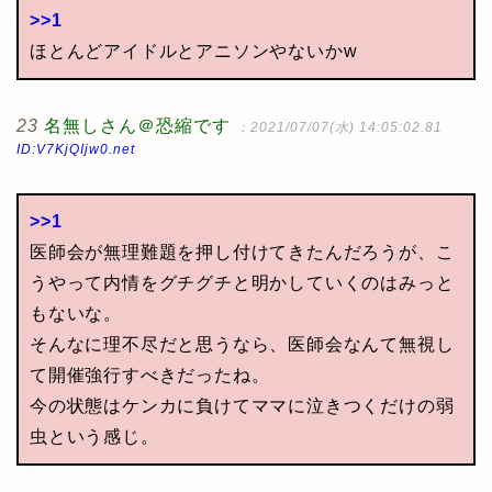
>>1
ほとんどアイドルとアニソンやないかw
23
名無しさん＠恐縮です
：2021/07/07(水) 14:05:02.81
ID:V7KjQIjw0.net
>>1
医師会が無理難題を押し付けてきたんだろうが、こ
うやって内情をグチグチと明かしていくのはみっと
もないな。
そんなに理不尽だと思うなら、医師会なんて無視し
て開催強行すべきだったね。
今の状態はケンカに負けてママに泣きつくだけの弱
虫という感じ。