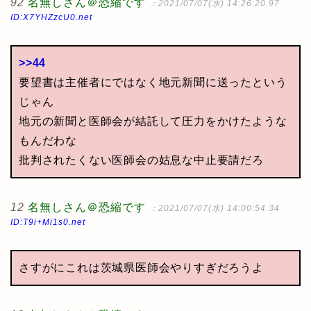
92
名無しさん＠恐縮です
：2021/07/07(水) 14:26:20.97
ID:X7YHZzcU0.net
>>44
要望書は主催者にではなく地元新聞に送ったという
じゃん
地元の新聞と医師会が結託して圧力をかけたような
もんだわな
批判されたくない医師会の姑息な中止要請だろ
12
名無しさん＠恐縮です
：2021/07/07(水) 14:00:54.34
ID:T9i+Mi1s0.net
さすがにこれは茨城県医師会やりすぎだろうよ