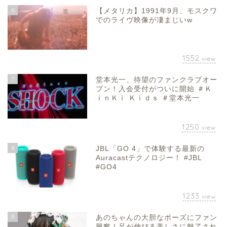
6
【メタリカ】1991年9月、モスクワ
でのライヴ映像が凄まじいw
1552
view
7
堂本光一、待望のファンクラブオー
プン！入会受付がついに開始 ＃Ｋ
ｉｎＫｉ Ｋｉｄｓ ＃堂本光一
1250
view
8
JBL「GO 4」で体験する最新の
Auracastテクノロジー！ #JBL
#GO4
1233
view
9
あのちゃんの大胆なポーズにファン
興奮！足が伸びる美しさに魅了され