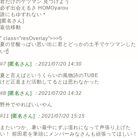
君だけのケツマン 見つけよう
必ず出会えるさ HOMOyarou
誰にもゆずれない＊
[
匿名さん
]
返信
移動
” class=”resOverlay”>>>5
夏の甘酸っぱい思い出に君とどっかの土手でケツマンした
い☝️
#7
[匿名さん]
：2021/07/20 14:30
夏と言えばというくらいの風物詩のTUBE
けど正直まだ活動してるとは思わなかった
#8
[匿名さん]
：2021/07/20 14:32
野外でやればいいやん
#11
[匿名さん]
：2021/07/20 15:15
またいつか、暑い最中にずぶ濡れになって声張り上げた
い！ 前田君を筆頭にメンバーみなさんも頑張ってほしい！