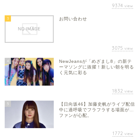
9374
view
3
お問い合わせ
3075
view
4
NewJeansが「めざまし8」の新テ
ーマソングに抜擢！新しい朝を明る
く元気に彩る
1832
view
5
【日向坂46】加藤史帆がライブ配信
中に過呼吸でフラフラする場面が…
ファンが心配。
1772
view