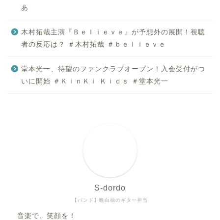
あ
木村拓哉主演『Ｂｅｌｉｅｖｅ』が予想外の展開！視聴
者の反応は？ ＃木村拓哉 ＃ｂｅｌｉｅｖｅ
堂本光一、待望のファンクラブオープン！入会受付がつ
いに開始 ＃ＫｉｎＫｉ Ｋｉｄｓ ＃堂本光一
S-dordo
【バンド】晩白柚のギター担当
音楽で、笑顔を！