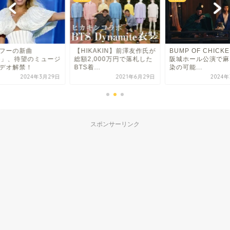
フーの新曲
【HIKAKIN】前澤友作氏が
BUMP OF CHICK
ee」、待望のミュージ
総額2,000万円で落札した
阪城ホール公演で麻
デオ解禁！
BTS着...
染の可能...
2024年3月29日
2021年6月29日
2024
スポンサーリンク