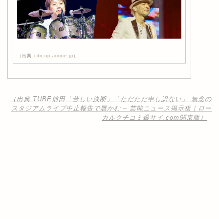
（出典 cdn.up.auone.jp）
（出典 TUBE前田「苦しい決断」「ただただ申し訳ない」 無念の
スタジアムライブ中止報告で唇かむ – 芸能ニュース掲示板｜ロー
カルクチコミ爆サイ.com関東版）