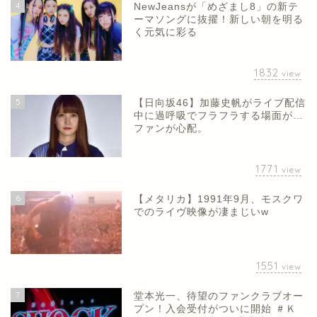
4
NewJeansが「めざまし8」の新テ
ーマソングに抜擢！新しい朝を明る
く元気に彩る
1832
view
5
【日向坂46】加藤史帆がライブ配信
中に過呼吸でフラフラする場面が…
ファンが心配。
1771
view
6
【メタリカ】1991年9月、モスクワ
でのライヴ映像が凄まじいw
1551
view
7
堂本光一、待望のファンクラブオー
プン！入会受付がついに開始 ＃Ｋ