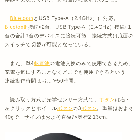
Bluetooth
とUSB Type-A（2.4GHz）に対応。
Bluetooth
接続×2台、USB Type-A（2.4GHz）接続×1
台の合計3台のデバイスに接続可能。接続方式は底面の
スイッチで切替が可能となっている。
また、単4
乾電池
の電池交換のみで使用できるため、
充電を気にすることなくどこでも使用できるという。
連続動作時間はおよそ50時間。
読み取り方式は光学センサー方式で、
ボタン
は右・
左クリックとホイール
ボタン
の3
ボタン
。重量はおよそ
40gで、サイズはおよそ直径7×奥行2.13cm。