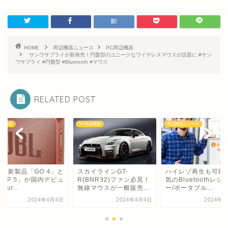
HOME
周辺機器ニュース
PC周辺機器
サンワサプライが新発売！円盤型のユニークなワイヤレスマウスが話題に #サン
ワサプライ #円盤型 #Bluetooth #マウス
RELATED POST
周辺機器
PC周辺機器
周辺機器ニュース
Lの新製品「GO 4」と
スカイラインGT-
ハイレゾ再生も可能
LIP 5」が国内デビュ
R(BNR32)ファン必見！
気のBluetoothレシ
Aur...
無線マウスが一般販売...
ー/ポータブル...
2024年4月4日
2024年4月4日
2024年4