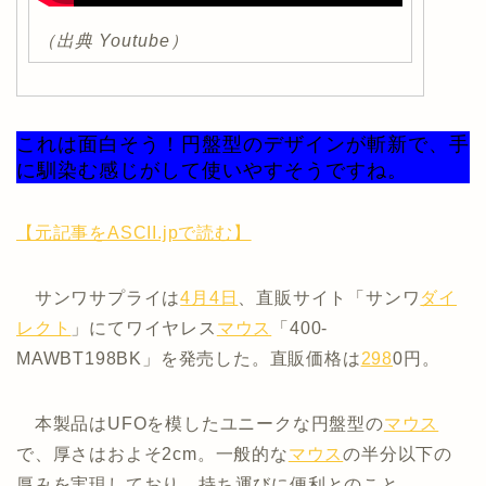
（出典 Youtube）
これは面白そう！円盤型のデザインが斬新で、手
に馴染む感じがして使いやすそうですね。
【元記事をASCII.jpで読む】
サンワサプライは
4月4日
、直販サイト「サンワ
ダイ
レクト
」にてワイヤレス
マウス
「400-
MAWBT198BK」を発売した。直販価格は
298
0円。
本製品はUFOを模したユニークな円盤型の
マウス
で、厚さはおよそ2cm。一般的な
マウス
の半分以下の
厚みを実現しており、持ち運びに便利とのこと。