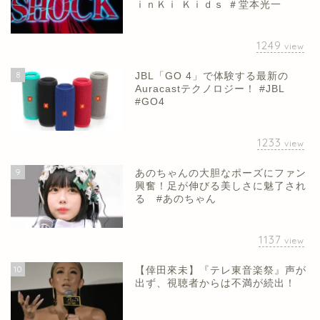
ｉｎＫｉ Ｋｉｄｓ ＃堂本光一
1249
view
8
JBL「GO 4」で体験する最新の
Auracastテクノロジー！ #JBL
#GO4
1233
view
9
あのちゃんの大胆なポーズにファン
興奮！足が伸びる美しさに魅了され
る #あのちゃん
1137
view
10
【倖田來未】『テレ東音楽祭』声が
出ず、視聴者からは不満が続出！