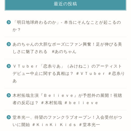
最近の投稿
「明日地球終わるのか」- 本当にそんなことが起こるの
か？
あのちゃんの大胆なポーズにファン興奮！足が伸びる美
しさに魅了される #あのちゃん
ＶＴｕｂｅｒ「恋糸りあ」（みけねこ）のアーティスト
デビュー中止に関する真相は？ ＃ＶＴｕｂｅｒ ＃恋糸り
あ
木村拓哉主演『Ｂｅｌｉｅｖｅ』が予想外の展開！視聴
者の反応は？ ＃木村拓哉 ＃ｂｅｌｉｅｖｅ
堂本光一、待望のファンクラブオープン！入会受付がつ
いに開始 ＃ＫｉｎＫｉ Ｋｉｄｓ ＃堂本光一