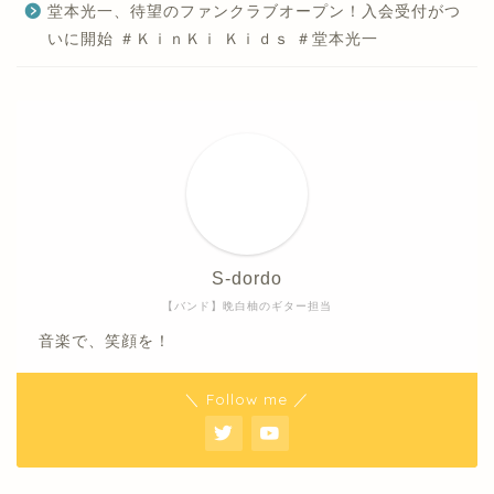
堂本光一、待望のファンクラブオープン！入会受付がつ
いに開始 ＃ＫｉｎＫｉ Ｋｉｄｓ ＃堂本光一
S-dordo
【バンド】晩白柚のギター担当
音楽で、笑顔を！
＼ Follow me ／