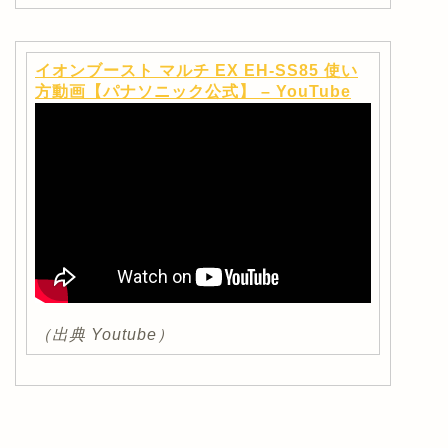
イオンブースト マルチ EX EH-SS85 使い
方動画【パナソニック公式】 – YouTube
（出典 Youtube）