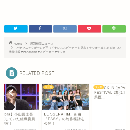
HOME
周辺機器ニュース
パナソニックがテレビ用ワイヤレススピーカーを発表！ラジオも楽しめる嬉しい
機能搭載 #Panasonic #スピーカー #ラジオ
RELATED POST
類
【ROCK IN JAPAN
未分類
未分類
FESTIVAL 2021】茨城
県医...
 SSERAFIM、新曲
【Zeebra】小山田
EASY」の制作秘話を
を留任していた組織
開！
会に苦言！