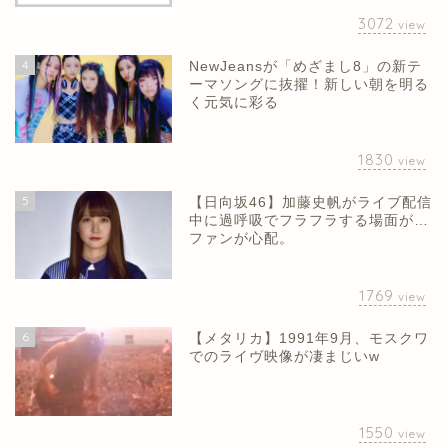
3072
view
4
NewJeansが「めざまし8」の新テ
ーマソングに抜擢！新しい朝を明る
く元気に彩る
1830
view
5
【日向坂46】加藤史帆がライブ配信
中に過呼吸でフラフラする場面が…
ファンが心配。
1769
view
6
【メタリカ】1991年9月、モスクワ
でのライヴ映像が凄まじいw
1550
view