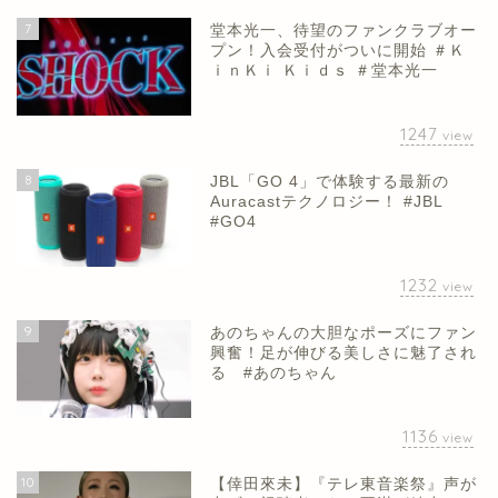
7
堂本光一、待望のファンクラブオー
プン！入会受付がついに開始 ＃Ｋ
ｉｎＫｉ Ｋｉｄｓ ＃堂本光一
1247
view
8
JBL「GO 4」で体験する最新の
Auracastテクノロジー！ #JBL
#GO4
1232
view
9
あのちゃんの大胆なポーズにファン
興奮！足が伸びる美しさに魅了され
る #あのちゃん
1136
view
10
【倖田來未】『テレ東音楽祭』声が