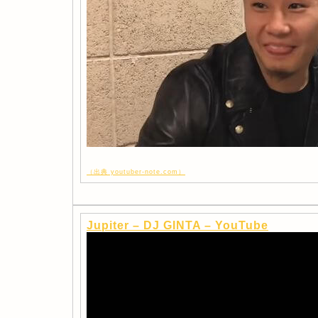
（出典 youtuber-note.com）
Jupiter – DJ GINTA – YouTube