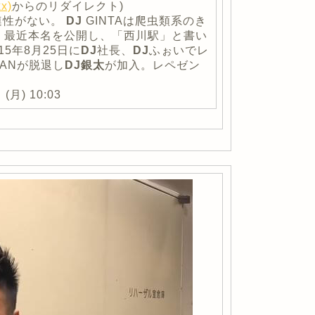
x)
からのリダイレクト)
連性がない。
DJ
GINTAは爬虫類系のき
、最近本名を公開し、「西川駅」と書い
5年8月25日に
DJ
社長、
DJ
ふぉいでレ
BANが脱退し
DJ
銀太
が加入。レペゼン
(月) 10:03