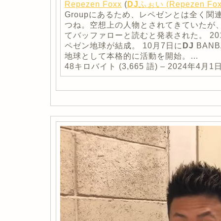
Repezen Foxx
(
DJ
ふぉい (Repezen Fox
Groupにあるため、レペゼンとは全く関
つね。空想上の人物とされてきていたが
てバッファローと読むと発表された。 201
ペゼン地球が結成。 10月7日に
DJ
BAN
地球として本格的に活動を開始。…
48キロバイト (3,665 語) – 2024年4月1日 