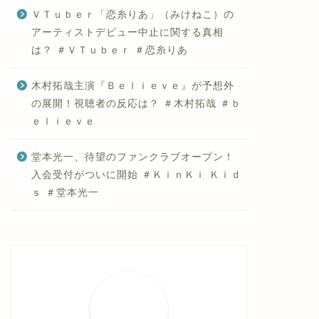
ＶＴｕｂｅｒ「恋糸りあ」（みけねこ）の
アーティストデビュー中止に関する真相
は？ ＃ＶＴｕｂｅｒ ＃恋糸りあ
木村拓哉主演『Ｂｅｌｉｅｖｅ』が予想外
の展開！視聴者の反応は？ ＃木村拓哉 ＃ｂ
ｅｌｉｅｖｅ
堂本光一、待望のファンクラブオープン！
入会受付がついに開始 ＃ＫｉｎＫｉ Ｋｉｄ
ｓ ＃堂本光一