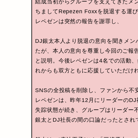
結成当初からグループを支えてきたメン
ちましてRepezen Foxxを脱退する
レペゼンは突然の報告を謝罪し、
DJ銀太本人より脱退の意向を聞きメン
たが、本人の意向を尊重し今回のご報
と説明。今後レペゼンは4名での活動
れからも双方ともに応援していただけ
SNSの全投稿を削除し、ファンから不
レペゼンは、昨年12月にリーダーのD
失踪状態が続き、グループはリーダー
銀太とDJ社長の間の口論だったとされ