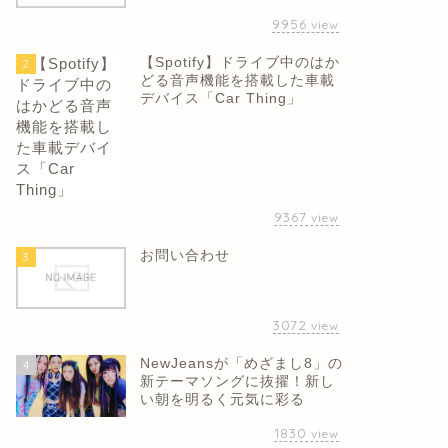
9956
view
【Spotify】ドライブ中のはか
2
どる音声機能を搭載した車載
デバイス「Car Thing」
9367
view
お問い合わせ
3
3072
view
NewJeansが「めざまし8」の
4
新テーマソングに抜擢！新し
い朝を明るく元気に彩る
1830
view