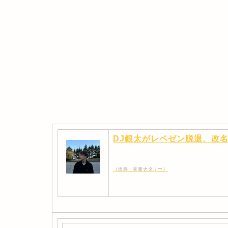
DJ銀太がレペゼン脱退、改
（出典：音楽ナタリー）