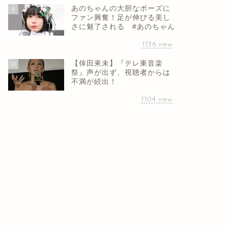
あのちゃんの大胆なポーズに
9
ファン興奮！足が伸びる美し
さに魅了される #あのちゃん
1136
view
【倖田來未】『テレ東音楽
10
祭』声が出ず、視聴者からは
不満が続出！
1104
view