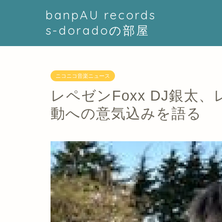
banpAU records
s-doradoの部屋
ニコニコ音楽ニュース
レペゼンFoxx DJ銀
動への意気込みを語る