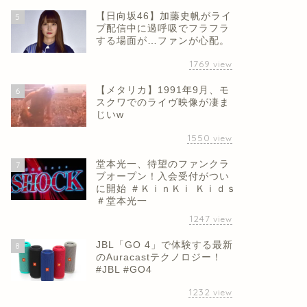
【日向坂46】加藤史帆がライ
5
ブ配信中に過呼吸でフラフラ
する場面が…ファンが心配。
1769
view
【メタリカ】1991年9月、モ
6
スクワでのライヴ映像が凄ま
じいw
1550
view
堂本光一、待望のファンクラ
7
ブオープン！入会受付がつい
に開始 ＃ＫｉｎＫｉ Ｋｉｄｓ
＃堂本光一
1247
view
JBL「GO 4」で体験する最新
8
のAuracastテクノロジー！
#JBL #GO4
1232
view