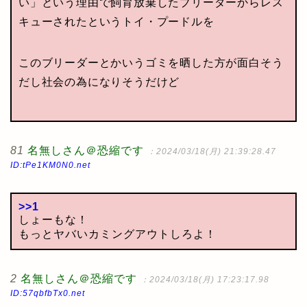
い」という理由で飼育放棄したブリーダーからレス
キューされたというトイ・プードルを
このブリーダーとかいうゴミを晒した方が面白そう
だし社会の為になりそうだけど
81
名無しさん＠恐縮です
：2024/03/18(月) 21:39:28.47
ID:tPe1KM0N0.net
>>1
しょーもな！
もっとヤバいカミングアウトしろよ！
2
名無しさん＠恐縮です
：2024/03/18(月) 17:23:17.98
ID:57qbfbTx0.net