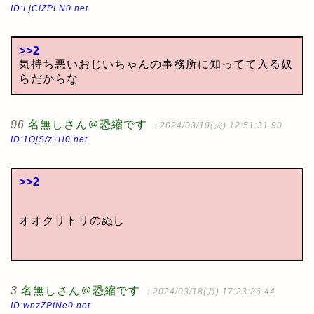
ID:LjClZPLN0.net
>>2
気持ち悪いおじいちゃんの事務所に知ってて入る奴
らだからな
96
名無しさん＠恐縮です
：2024/03/19(火) 12:51:31.90
ID:1OjS/z+H0.net
>>2
オオクリトリのぬし
3
名無しさん＠恐縮です
：2024/03/18(月) 17:23:26.44
ID:wnzZPfNe0.net