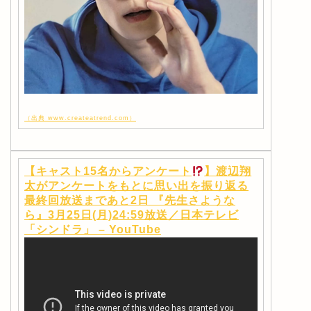
（出典 www.createatrend.com）
【キャスト15名からアンケート
】渡辺翔
太がアンケートをもとに思い出を振り返る
最終回放送まであと2日 『先生さような
ら』3月25日(月)24:59放送／日本テレビ
「シンドラ」 – YouTube