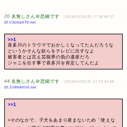
20
名無しさん＠恐縮です
：2024/03/18(月) 17:34:44.57
ID:ir3omaXT0.net
>>1
喜多川のトラウマでおかしくなってたんだろうな
というかそんな奴らをテレビに出すなよ
被害者とは言え芸能界の負の遺産だろ
ジャニを出す事で喜多川を肯定してんだよ
44
名無しさん＠恐縮です
：2024/03/18(月) 17:53:43.88
ID:1U9htkhU0.net
>>1
>そのなかで、子犬をあまり産まないため「使えな