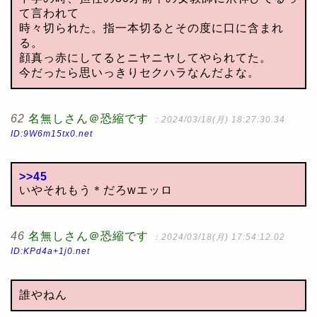
て言われて
時々切られた。指一本切るとその度に口に含まれ
る。
顔真っ赤にしてるとニヤニヤしてやられてた。
今だったら思いっきりセクハラなんだよな。
62
名無しさん＠恐縮です
：2024/03/18(月) 18:27:30.34
ID:9W6m15tx0.net
>>45
いやそれもう＊だろwエッロ
46
名無しさん＠恐縮です
：2024/03/18(月) 17:54:12.02
ID:KPd4a+1j0.net
誰やねん