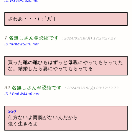
ID:W36x+naz0.net
ざわあ・・・(；ﾟДﾟ)
7
名無しさん＠恐縮です
：2024/03/18(月) 17:24:27.29
ID:hRhdwS/P0.net
買った靴の靴ひもはずっと母親にやってもらってた
な。結婚したら妻にやってもらってる
92
名無しさん＠恐縮です
：2024/03/19(火) 00:12:19.73
ID:LBn6W44u0.net
>>7
仕方ないよ両腕がないんだから
強く生きろよ