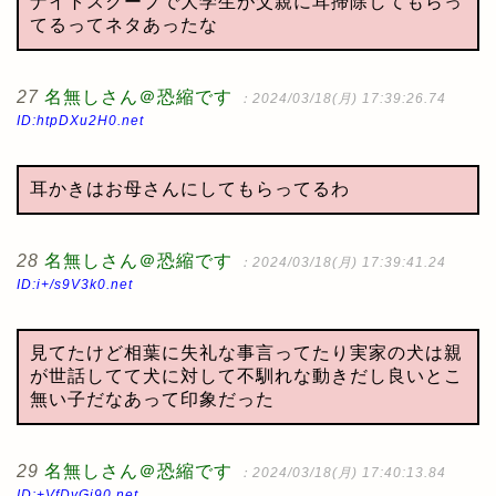
ナイトスクープで大学生が父親に耳掃除してもらっ
てるってネタあったな
27
名無しさん＠恐縮です
：2024/03/18(月) 17:39:26.74
ID:htpDXu2H0.net
耳かきはお母さんにしてもらってるわ
28
名無しさん＠恐縮です
：2024/03/18(月) 17:39:41.24
ID:i+/s9V3k0.net
見てたけど相葉に失礼な事言ってたり実家の犬は親
が世話してて犬に対して不馴れな動きだし良いとこ
無い子だなあって印象だった
29
名無しさん＠恐縮です
：2024/03/18(月) 17:40:13.84
ID:+VfDvGj90.net