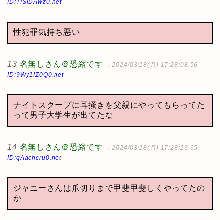
ID:TISlDAwz0.net
性犯罪気持ち悪い
13
名無しさん＠恐縮です
：2024/03/18(月) 17:28:08.56
ID:9Wy1IZ0Q0.net
ナイトスクープに耳掻きを父親にやってもらってた
って男子大学生が出てたな
14
名無しさん＠恐縮です
：2024/03/18(月) 17:28:13.65
ID:qAachcru0.net
ジャニーさんは爪切りまで甲斐甲斐しくやってたの
か