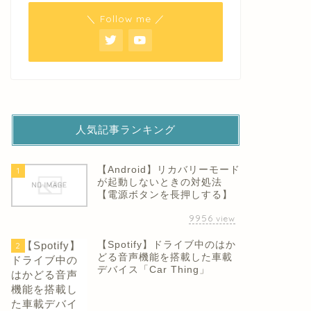
＼ Follow me ／
人気記事ランキング
【Android】リカバリーモード
1
が起動しないときの対処法
【電源ボタンを長押しする】
9956
view
【Spotify】ドライブ中のはか
2
どる音声機能を搭載した車載
デバイス「Car Thing」