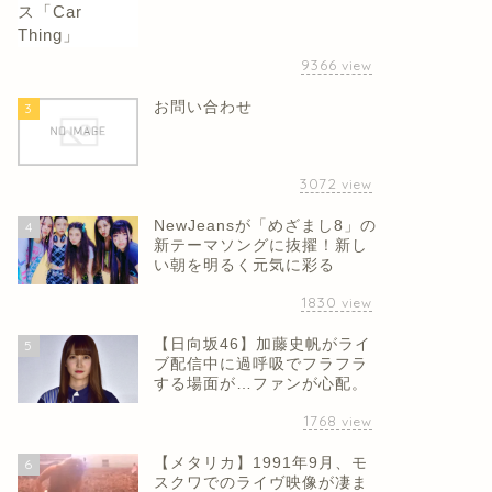
9366
view
お問い合わせ
3
3072
view
NewJeansが「めざまし8」の
4
新テーマソングに抜擢！新し
い朝を明るく元気に彩る
1830
view
【日向坂46】加藤史帆がライ
5
ブ配信中に過呼吸でフラフラ
する場面が…ファンが心配。
1768
view
【メタリカ】1991年9月、モ
6
スクワでのライヴ映像が凄ま