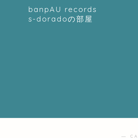
banpAU records
s-doradoの部屋
― C