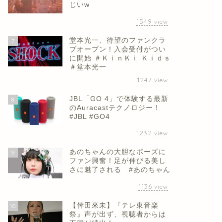
じいw
1549
view
堂本光一、待望のファンクラ
7
ブオープン！入会受付がつい
に開始 ＃ＫｉｎＫｉ Ｋｉｄｓ
＃堂本光一
1247
view
JBL「GO 4」で体験する最新
8
のAuracastテクノロジー！
#JBL #GO4
1232
view
あのちゃんの大胆なポーズに
9
ファン興奮！足が伸びる美し
さに魅了される #あのちゃん
1136
view
【倖田來未】『テレ東音楽
10
祭』声が出ず、視聴者からは