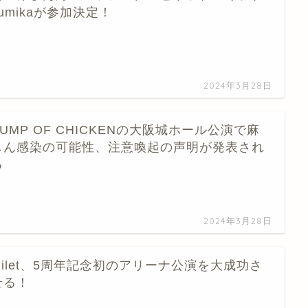
sumikaが参加決定！
…
2024年3月28日
BUMP OF CHICKENの大阪城ホール公演で麻
しん感染の可能性、注意喚起の声明が発表され
る
…
2024年3月28日
milet、5周年記念初のアリーナ公演を大成功さ
せる！
…