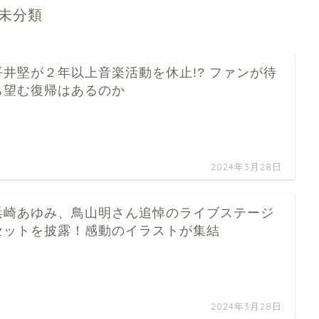
未分類
平井堅が２年以上音楽活動を休止!? ファンが待
ち望む復帰はあるのか
…
2024年3月28日
浜崎あゆみ、鳥山明さん追悼のライブステージ
セットを披露！感動のイラストが集結
…
2024年3月28日