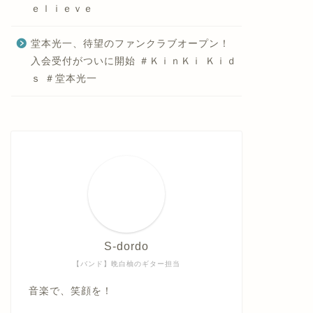
ｅｌｉｅｖｅ
堂本光一、待望のファンクラブオープン！
入会受付がついに開始 ＃ＫｉｎＫｉ Ｋｉｄ
ｓ ＃堂本光一
S-dordo
【バンド】晩白柚のギター担当
音楽で、笑顔を！